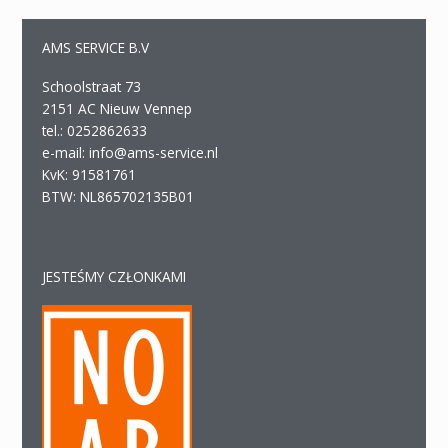
AMS SERVICE B.V
Schoolstraat 73
2151 AC Nieuw Vennep
tel.: 0252862633
e-mail: info@ams-service.nl
KvK: 91581761
BTW: NL865702135B01
JESTEŚMY CZŁONKAMI