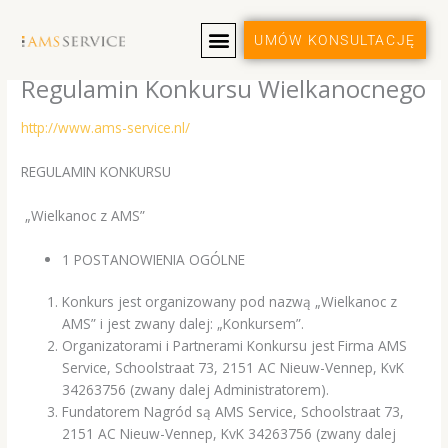
Przejdź
do
UMÓW KONSULTACJĘ
treści
Regulamin Konkursu Wielkanocnego
http://www.ams-service.nl/
REGULAMIN KONKURSU
„Wielkanoc z AMS”
1 POSTANOWIENIA OGÓLNE
Konkurs jest organizowany pod nazwą „Wielkanoc z
AMS” i jest zwany dalej: „Konkursem”.
Organizatorami i Partnerami Konkursu jest Firma
AMS
Service, Schoolstraat 73, 2151 AC Nieuw-Vennep, KvK
34263756 (zwany dalej Administratorem).
Fundatorem Nagród są
AMS Service, Schoolstraat 73,
2151 AC Nieuw-Vennep, KvK 34263756 (zwany dalej