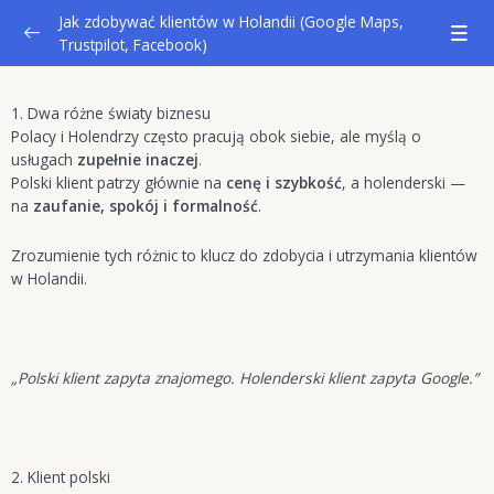
Jak zdobywać klientów w Holandii (Google Maps,
Trustpilot, Facebook)
1. Wprowadzenie
0/3
1. Dwa różne światy biznesu
Polacy i Holendrzy często pracują obok siebie, ale myślą o
1.1 Dlaczego widoczność online to dziś konieczność
usługach
zupełnie inaczej
.
Polski klient patrzy głównie na
cenę i szybkość
, a holenderski —
1.2 Jak Polacy tracą klientów, bo nie są widoczni online
na
zaufanie, spokój i formalność
.
1.3 Czym różni się klient polski od holenderskiego
Zrozumienie tych różnic to klucz do zdobycia i utrzymania klientów
w Holandii.
2. Google Maps (Google Mijn Bedrijf)
3. Trustpilot i budowanie zaufania
„Polski klient zapyta znajomego.
Holenderski klient zapyta Google.”
4. Facebook i grupy lokalne
5. Utrzymanie klientów i automatyzacja
2. Klient polski